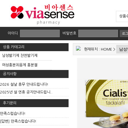
상품수
아이디
비밀번호
로
상품 카테고리
현재위치 :
HOME
>
남성발기제 천연발기제
여성흥분최음제 흥분젤
공지사항
2026 설날 휴무 안내드립니다!
2025년 설 연휴 공지안내드립니..
후기문의
만족스럽습니다!
[답변] 만족스럽습니다!