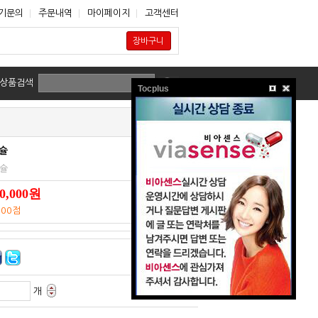
기문의
주문내역
마이페이지
고객센터
장바구니
상품검색
Tocplus
슐
캡슐
0,000원
000점
개