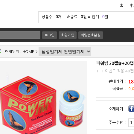
홈
후
상품수 :
0
개 + 배송료 :
0
원 = 합계 :
0
원
로그인
회원가입
비밀번호분실
현재위치 :
HOME
>
파워빔 20캡슐+20캡
1+1 이벤트 적용 40
18
판매가격 :
적립금 :
9,
소개하기 :
주문수량 :