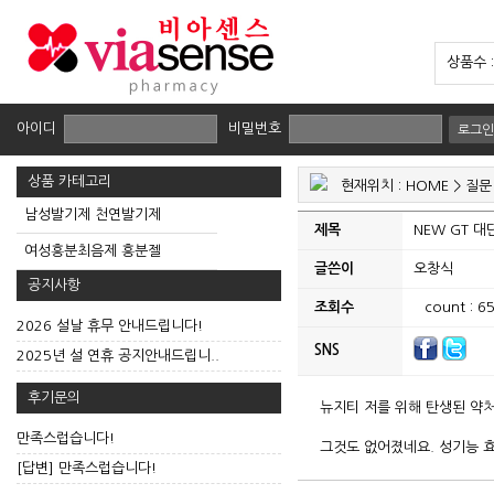
상품수 
아이디
비밀번호
로그인
상품 카테고리
현재위치 :
HOME
> 질문
남성발기제 천연발기제
제목
NEW GT 
여성흥분최음제 흥분젤
글쓴이
오창식
공지사항
조회수
count : 6
2026 설날 휴무 안내드립니다!
SNS
2025년 설 연휴 공지안내드립니..
후기문의
뉴지티 저를 위해 탄생된 약
만족스럽습니다!
그것도 없어졌네요. 성기능 
[답변] 만족스럽습니다!